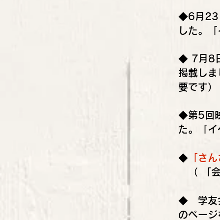
​​◆6
した。「
◆ 7月8
掲載しま
要です）
◆第5回
た。
「イ
◆
「
さん
（ 「会
◆ 学友
のページ