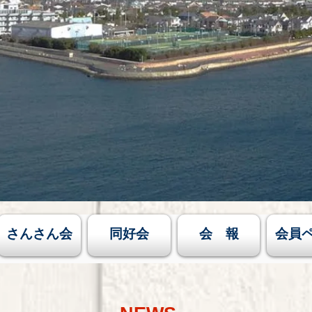
さんさん会
同好会
会 報
会員