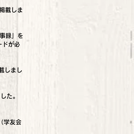
を掲載しま
議事録」を
ードが必
載しまし
ました。
（学友会