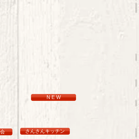
N E W
さんさんキッチン
会