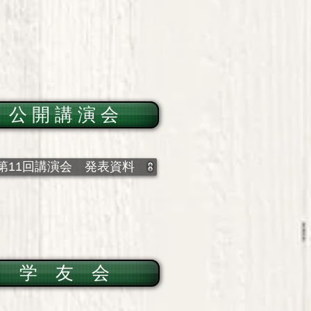
公 開 講 演 会
第11回講演会 発表資料
学 友 会