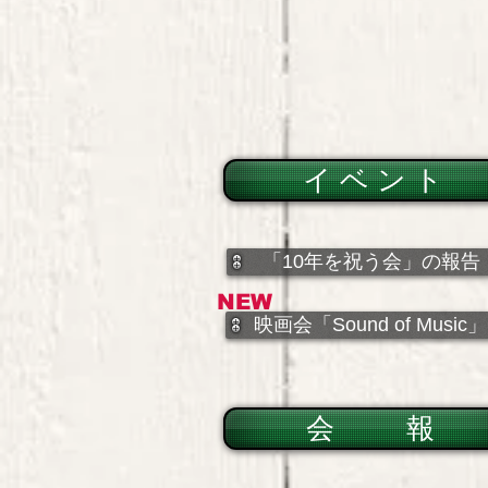
イ ベ ン ト
「10年を祝う会」の報告
NEW
映画会「Sound of Music」
会 報