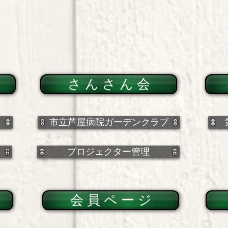
さ ん さ ん 会
市立芦屋病院ガーデンクラブ
プロジェクター管理
会 員 ペ ー ジ