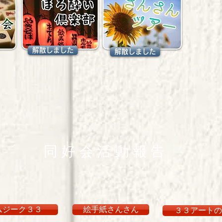
解散しました
解散しました
同 好 会 活 動 報 告
ムジーク３３
絵手紙さんさん
３３アートの